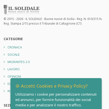
© 2015 - 2026 - IL SOLIDALE - Buone nuove di Sicilia - Reg. N. 610/215 N.
Reg. Stampa 2/15 presso il Tribunale di Caltagirone (CT)
CATEGORIE
CRONACA
SOCIALE
MIGRANTES 2.0
LAVORO
OPINIONI
EVENTI
🍪 Accetti Cookies e Privacy Policy?
RIONE SANITÀ 2.0
Utilizziamo i cookie per personalizzare contenuti
ed annunci, per fornire funzionalità dei social
media e per analizzare il nostro traffico.
SEZIONI