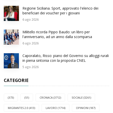
Regione Siciliana. Sport, approvato l'elenco dei
beneficiari dei voucher per i giovani
6
ago 2026
Militello ricorda Pippo Baudo: un libro per
l'anniversario, ad un anno dalla scomparsa
6
ago 2026
Caporalato, Risso: piano del Governo su alloggi rurali
in piena sintonia con la proposta CNEL
5
ago 2026
CATEGORIE
(373)
(51)
CRONACA (3712)
SOCIALE (3261)
MIGRANTES 2.0 (413)
LAVORO (1714)
OPINIONI (187)