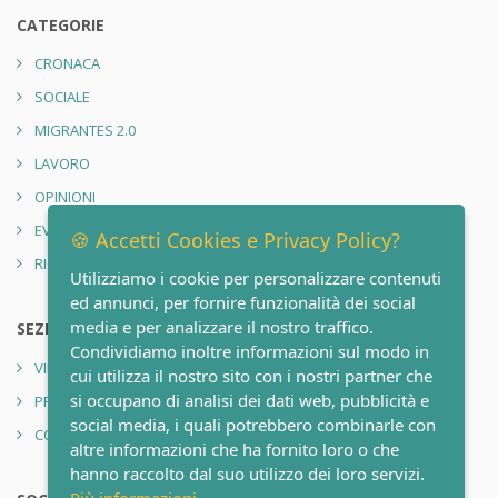
CATEGORIE
CRONACA
SOCIALE
MIGRANTES 2.0
LAVORO
OPINIONI
EVENTI
🍪 Accetti Cookies e Privacy Policy?
RIONE SANITÀ 2.0
Utilizziamo i cookie per personalizzare contenuti
ed annunci, per fornire funzionalità dei social
media e per analizzare il nostro traffico.
SEZIONI
Condividiamo inoltre informazioni sul modo in
VIDEO
cui utilizza il nostro sito con i nostri partner che
si occupano di analisi dei dati web, pubblicità e
PRIVACY POLICY
social media, i quali potrebbero combinarle con
CONTATTI
altre informazioni che ha fornito loro o che
hanno raccolto dal suo utilizzo dei loro servizi.