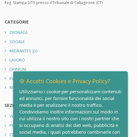
Reg. Stampa 2/15 presso il Tribunale di Caltagirone (CT)
CATEGORIE
CRONACA
SOCIALE
MIGRANTES 2.0
LAVORO
OPINIONI
EVENTI
🍪 Accetti Cookies e Privacy Policy?
RIONE SANITÀ 2.0
Utilizziamo i cookie per personalizzare contenuti
ed annunci, per fornire funzionalità dei social
media e per analizzare il nostro traffico.
SEZIONI
Condividiamo inoltre informazioni sul modo in
VIDEO
cui utilizza il nostro sito con i nostri partner che
si occupano di analisi dei dati web, pubblicità e
PRIVACY POLICY
social media, i quali potrebbero combinarle con
CONTATTI