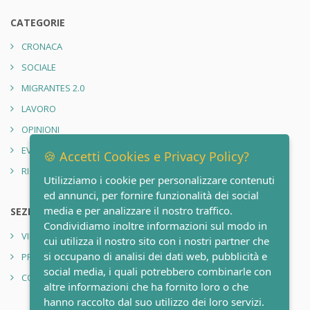
CATEGORIE
CRONACA
SOCIALE
MIGRANTES 2.0
LAVORO
OPINIONI
EVENTI
🍪 Accetti Cookies e Privacy Policy?
RIONE SANITÀ 2.0
Utilizziamo i cookie per personalizzare contenuti
ed annunci, per fornire funzionalità dei social
media e per analizzare il nostro traffico.
SEZIONI
Condividiamo inoltre informazioni sul modo in
VIDEO
cui utilizza il nostro sito con i nostri partner che
si occupano di analisi dei dati web, pubblicità e
PRIVACY POLICY
social media, i quali potrebbero combinarle con
CONTATTI
altre informazioni che ha fornito loro o che
hanno raccolto dal suo utilizzo dei loro servizi.