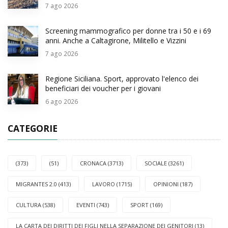
7
ago 2026
Screening mammografico per donne tra i 50 e i 69
anni. Anche a Caltagirone, Militello e Vizzini
7
ago 2026
Regione Siciliana. Sport, approvato l'elenco dei
beneficiari dei voucher per i giovani
6
ago 2026
CATEGORIE
(373)
(51)
CRONACA (3713)
SOCIALE (3261)
MIGRANTES 2.0 (413)
LAVORO (1715)
OPINIONI (187)
CULTURA (538)
EVENTI (743)
SPORT (169)
LA CARTA DEI DIRITTI DEI FIGLI NELLA SEPARAZIONE DEI GENITORI (13)