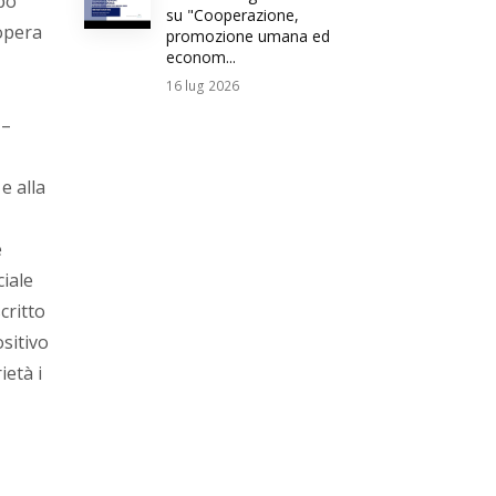
po
su "Cooperazione,
opera
promozione umana ed
econom...
16
lug 2026
 –
e alla
e
ciale
critto
ositivo
ietà i