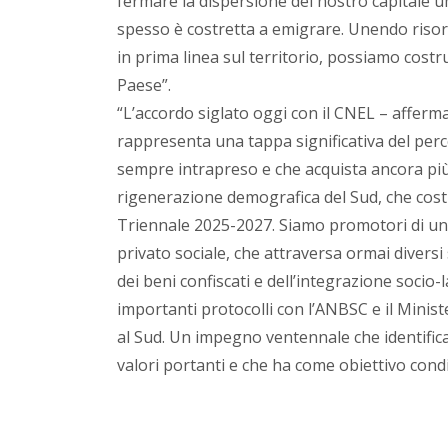
fermare la dispersione del nostro capitale 
spesso è costretta a emigrare. Unendo risor
in prima linea sul territorio, possiamo costr
Paese”.
“L’accordo siglato oggi con il CNEL – afferm
rappresenta una tappa significativa del perc
sempre intrapreso e che acquista ancora più v
rigenerazione demografica del Sud, che cost
Triennale 2025-2027. Siamo promotori di un
privato sociale, che attraversa ormai diversi s
dei beni confiscati e dell’integrazione socio
importanti protocolli con l’ANBSC e il Minist
al Sud. Un impegno ventennale che identifica
valori portanti e che ha come obiettivo condi