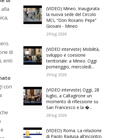
e di
alla
(VIDEO) Mineo. Inaugurata
la nuova sede del Circolo
ica,
MCL “Don Rosario Pepe”
Giovani - Mineo
29
lug 2026
ero.
(VIDEO interviste) Mobilità,
one di
sviluppo e coesione
, enti
territoriale: a Mineo. Oggi
pomeriggio, mercoledì...
29
lug 2026
nato
gi con
(VIDEO interviste) Oggi, 28
a
luglio, a Caltagirone un
momento di riflessione su
San Francesco e la �...
 che
28
lug 2026
o
 e
(VIDEO) Roma. La relazione
di Paolo Ragusa all'incontro