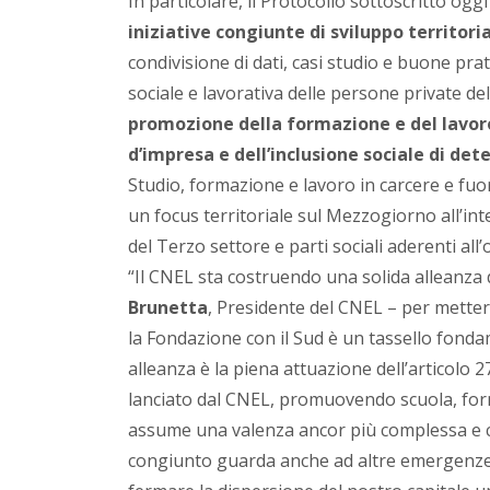
In particolare, il Protocollo sottoscritto oggi
iniziative congiunte di sviluppo territori
condivisione di dati, casi studio e buone prat
sociale e lavorativa delle persone private del
promozione della formazione e del lavoro 
d’impresa e dell’inclusione sociale di det
Studio, formazione e lavoro in carcere e fuor
un focus territoriale sul Mezzogiorno all’in
del Terzo settore e parti sociali aderenti 
“Il CNEL sta costruendo una solida alleanza di
Brunetta
, Presidente del CNEL – per mettere
la Fondazione con il Sud è un tassello fondam
alleanza è la piena attuazione dell’articolo 
lanciato dal CNEL, promuovendo scuola, formaz
assume una valenza ancor più complessa e c
congiunto guarda anche ad altre emergenze: 