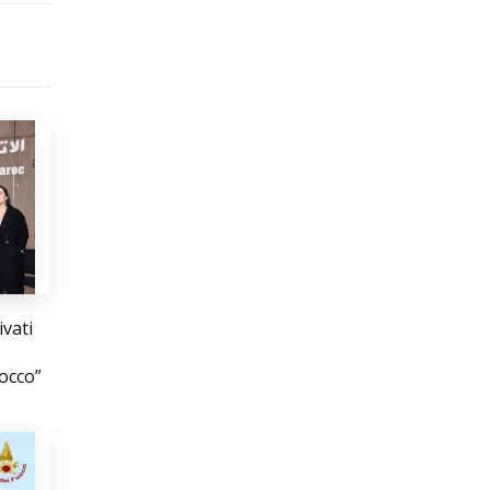
vati
rocco”