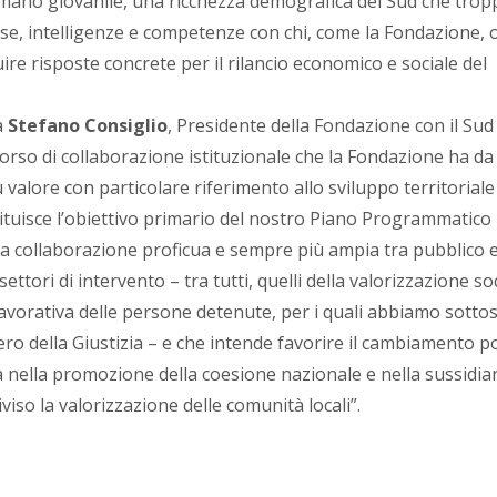
umano giovanile, una ricchezza demografica del Sud che trop
se, intelligenze e competenze con chi, come la Fondazione, 
uire risposte concrete per il rilancio economico e sociale del
a
Stefano Consiglio
, Presidente della Fondazione con il Sud
orso di collaborazione istituzionale che la Fondazione ha da
alore con particolare riferimento allo sviluppo territoriale 
ituisce l’obiettivo primario del nostro Piano Programmatico
a collaborazione proficua e sempre più ampia tra pubblico 
ettori di intervento – tra tutti, quelli della valorizzazione so
-lavorativa delle persone detenute, per i quali abbiamo sottos
ero della Giustizia – e che intende favorire il cambiamento p
 nella promozione della coesione nazionale e nella sussidiar
viso la valorizzazione delle comunità locali”.