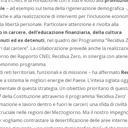
 tra il CNEL e la Fondazione con il Sud è volto alla
promozion
ale
– ad esempio sul tema della rigenerazione demografica -, 
iche e alla realizzazione di interventi per l’inclusione econom
la libertà personale. Particolare attenzione è rivolta alla
in carcere, dell’educazione finanziaria, della cultura
enuti ed ex detenuti
, nel quadro del Programma “Recidiva Z
i dal carcere”. La collaborazione prevede anche la realizzazi
terno del Rapporto CNEL Recidiva Zero, in sinergia con atenei
all’omonimo programma.
 reti territoriali, funzionali e di missione – ha affermato
Re
 a sistema le migliori energie del Paese. L’intesa siglata og
entale di questa strategia. Un obiettivo prioritario di quest
27 della Costituzione attraverso il programma ‘Recidiva Zero’
ione e lavoro dentro e fuori le carceri; una sfida di civiltà
ruciale nelle regioni del Mezzogiorno. Ma il nostro impegn
vogliamo contrastare la desertificazione delle aree interne