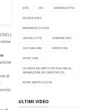
(373)
(51)
CRONACA (3713)
SOCIALE (3261)
MIGRANTES 2.0 (413)
 (CNEL)
LAVORO (1715)
OPINIONI (187)
eresse
CULTURA (538)
EVENTI (743)
ne
SPORT (169)
dazione
LA CARTA DEI DIRITTI DEI FIGLI NELLA
SEPARAZIONE DEI GENITORI (13)
one di
:
RIONE SANITÀ 2.0 (214)
ervizi
ULTIMI VIDEO