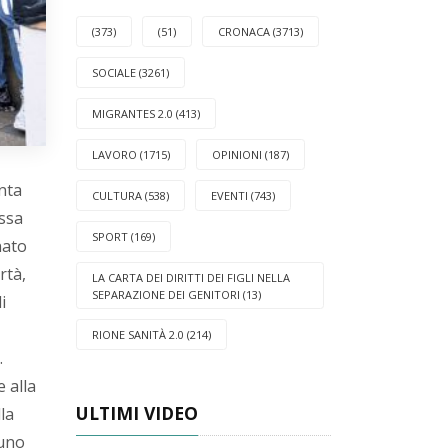
(373)
(51)
CRONACA (3713)
SOCIALE (3261)
MIGRANTES 2.0 (413)
LAVORO (1715)
OPINIONI (187)
nta
CULTURA (538)
EVENTI (743)
essa
SPORT (169)
nato
rtà,
LA CARTA DEI DIRITTI DEI FIGLI NELLA
SEPARAZIONE DEI GENITORI (13)
i
RIONE SANITÀ 2.0 (214)
.
e alla
ULTIMI VIDEO
la
cuno