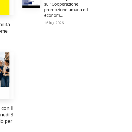
su "Cooperazione,
promozione umana ed
econom...
16
lug 2026
ilità
come
 con Il
unedì 3
lo per