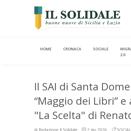
HOME
CRONACA
SOCIALE
MIGR
2.0
Il SAI di Santa Dome
“Maggio dei Libri” e 
"La Scelta" di Renat
di
Redazione Il Solidale
2
giu 2026
SOCIA