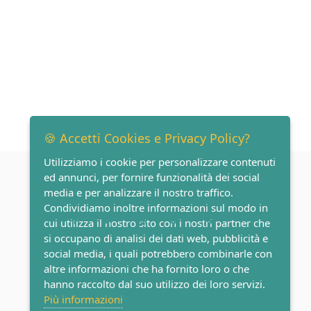
🍪 Accetti Cookies e Privacy Policy?
Utilizziamo i cookie per personalizzare contenuti
ed annunci, per fornire funzionalità dei social
media e per analizzare il nostro traffico.
SOCIAL
Condividiamo inoltre informazioni sul modo in
cui utilizza il nostro sito con i nostri partner che
si occupano di analisi dei dati web, pubblicità e
social media, i quali potrebbero combinarle con
altre informazioni che ha fornito loro o che
hanno raccolto dal suo utilizzo dei loro servizi.
Più informazioni