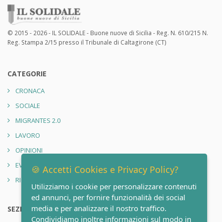
© 2015 - 2026 - IL SOLIDALE - Buone nuove di Sicilia - Reg. N. 610/215 N.
Reg. Stampa 2/15 presso il Tribunale di Caltagirone (CT)
CATEGORIE
CRONACA
SOCIALE
MIGRANTES 2.0
LAVORO
OPINIONI
EVENTI
🍪 Accetti Cookies e Privacy Policy?
RIONE SANITÀ 2.0
Utilizziamo i cookie per personalizzare contenuti
ed annunci, per fornire funzionalità dei social
media e per analizzare il nostro traffico.
SEZIONI
Condividiamo inoltre informazioni sul modo in