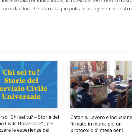
insieme alla comunità locale, la tutela del territorio si tras
, ricordandoci che una città più pulita e accogliente si costru
so "Chi sei tu? – Storie del
Catania. Lavoro e inclusione
io Civile Universale" , per
firmato in municipio un
zzare le esperienze dei
protocollo d'intesa per i