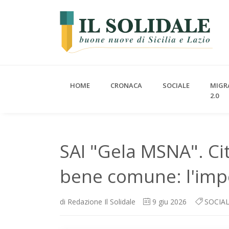
HOME
CRONACA
SOCIALE
MIGR
2.0
SAI "Gela MSNA". Cit
bene comune: l'impe
di
Redazione Il Solidale
9
giu 2026
SOCIA