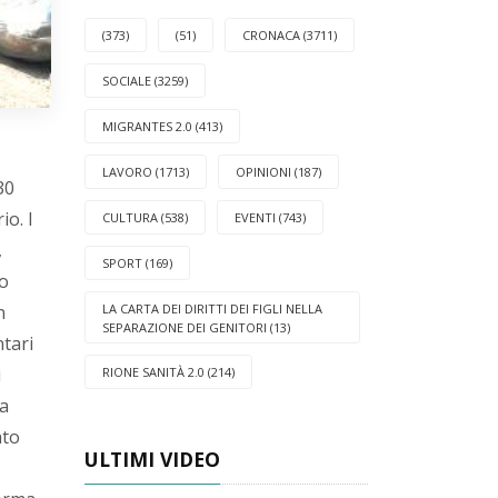
(373)
(51)
CRONACA (3711)
SOCIALE (3259)
MIGRANTES 2.0 (413)
LAVORO (1713)
OPINIONI (187)
30
io. I
CULTURA (538)
EVENTI (743)
,
SPORT (169)
no
LA CARTA DEI DIRITTI DEI FIGLI NELLA
n
SEPARAZIONE DEI GENITORI (13)
ntari
i
RIONE SANITÀ 2.0 (214)
ra
ato
ULTIMI VIDEO