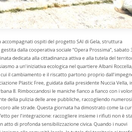
n accompagnati ospiti del progetto SAI di Gela, struttura
 gestita dalla cooperativa sociale “Opera Prossima”, sabato 
ta dedicata alla cittadinanza attiva e alla tutela del territor
smo a un'iniziativa ecologica nel quartiere Albani Roccella
n cui il cambiamento e il riscatto partono proprio dall'impeg
iazione Plastic Free, guidata dalla presidente Nuccia Vella, i
rbana 8. Rimboccandosi le maniche fianco a fianco con i volo
ente della pulizia delle aree pubbliche, raccogliendo numeros
decoro alle strade. Questa giornata ha dimostrato come la cu
to per l'integrazione: raccogliere insieme i rifiuti non è st
n atto di profonda sensibilizzazione civica. Quando i nuovi