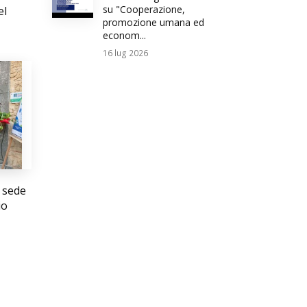
su "Cooperazione,
el
promozione umana ed
econom...
16
lug 2026
 sede
io