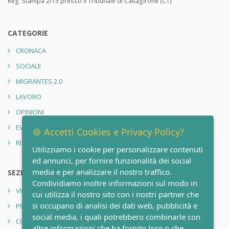
Reg. Stampa 2/15 presso il Tribunale di Caltagirone (CT)
CATEGORIE
CRONACA
SOCIALE
MIGRANTES 2.0
LAVORO
OPINIONI
EVENTI
🍪 Accetti Cookies e Privacy Policy?
RIONE SANITÀ 2.0
Utilizziamo i cookie per personalizzare contenuti
ed annunci, per fornire funzionalità dei social
media e per analizzare il nostro traffico.
SEZIONI
Condividiamo inoltre informazioni sul modo in
VIDEO
cui utilizza il nostro sito con i nostri partner che
si occupano di analisi dei dati web, pubblicità e
PRIVACY POLICY
social media, i quali potrebbero combinarle con
CONTATTI
altre informazioni che ha fornito loro o che