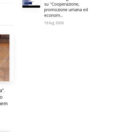
su "Cooperazione,
promozione umana ed
econom...
16
lug 2026
a".
io
lhem