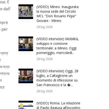
ese. È
(VIDEO) Mineo. Inaugurata
e dall'
la nuova sede del Circolo
MCL “Don Rosario Pepe”
Giovani - Mineo
empre
29
lug 2026
o per
(VIDEO interviste) Mobilità,
sviluppo e coesione
territoriale: a Mineo. Oggi
্যান্য
pomeriggio, mercoledì...
29
lug 2026
া
ির মধ্যে
(VIDEO interviste) Oggi, 28
রশাসনের
luglio, a Caltagirone un
দা
momento di riflessione su
San Francesco e la �...
হয়ে
28
lug 2026
(VIDEO) Roma. La relazione
di Paolo Ragusa all'incontro