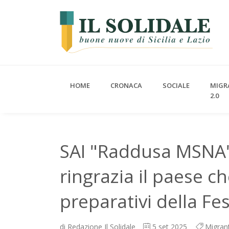
HOME
CRONACA
SOCIALE
MIGR
2.0
SAI "Raddusa MSNA":
ringrazia il paese c
preparativi della Fe
di
Redazione Il Solidale
5
set 2025
Migrant