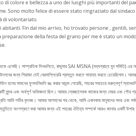
 di colore e bellezza a uno dei luoghi più importanti del pa
me. Sono molto felice di essere stato ringraziato dal sindaco 
 di volontariato.
abitanti. Fin dal mio arrivo, ho trovato persone , gentili, s
la preparazione della festa del grano per me è stato un mod
se.
েকে এসেছি। সাম্প্রতিক দিনগুলিতে
,
রাদ্দুসার
SAI MSNA (
মধ্যপ্রাচ্য যুব সমিতি
)
এর অন
উৎসবের জন্য পিয়াজা দেই বেরসাগ্লিয়েরি প্রস্তুত করতে সাহায্য করতে চেয়েছিলাম। আমর
াউন হলের সামনের ফুলদানিগুলি রঙ করার আনন্দ পেয়েছি
,
শহরের সবচেয়ে গুরুত্বপূর্ণ স্থানগুল
ি সুন্দর এবং অর্থপূর্ণ অভিজ্ঞতা ছিল। আমার স্বেচ্ছাসেবক কাজের জন্য মেয়র এবং পৌর প্
ের প্রতি আমি গভীর কৃতজ্ঞ। আমার আগমনের পর থেকে
,
আমি এখানকার মানুষদের সদয় এবং সর্ব
্রস্তুতিতে অংশগ্রহণ করা আমার জন্য এই শহরের ঐতিহ্য সম্পর্কে আরও জানার একটি উপায় 