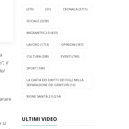
(373)
(51)
CRONACA (3711)
SOCIALE (3259)
MIGRANTES 2.0 (413)
LAVORO (1713)
OPINIONI (187)
a
CULTURA (538)
EVENTI (743)
, il
SPORT (169)
del
LA CARTA DEI DIRITTI DEI FIGLI NELLA
SEPARAZIONE DEI GENITORI (13)
RIONE SANITÀ 2.0 (214)
parare
e
ULTIMI VIDEO
 si