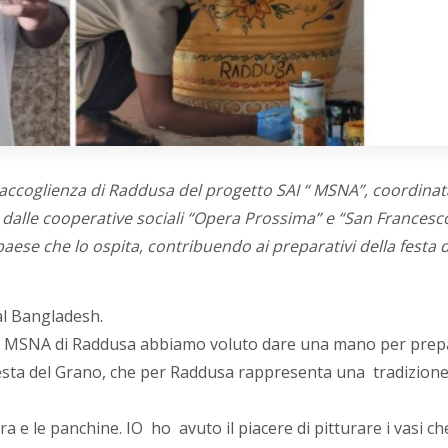
 accoglienza di Raddusa del progetto SAI “ MSNA”, coordinat
 dalle cooperative sociali “Opera Prossima” e “San Francesco”
aese che lo ospita, contribuendo ai preparativi della festa 
al Bangladesh.
el SAI MSNA di Raddusa abbiamo voluto dare una mano per pre
 Festa del Grano, che per Raddusa rappresenta una tradizion
ra e le panchine. IO ho avuto il piacere di pitturare i vasi che