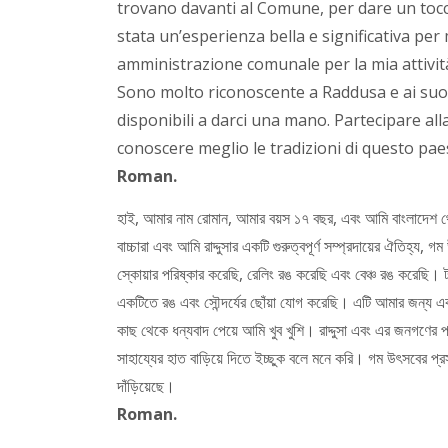
trovano davanti al Comune, per dare un tocco
stata un’esperienza bella e significativa per 
amministrazione comunale per la mia attività
Sono molto riconoscente a Raddusa e ai suoi 
disponibili a darci una mano. Partecipare al
conoscere meglio le tradizioni di questo pae
Roman.
হাই
,
আমার নাম রোমান
,
আমার বয়স ১৭ বছর
,
এবং আমি বাংলাদেশ থ
বাচ্চারা এবং আমি রাদ্দুসার একটি গুরুত্বপূর্ণ সম্প্রদায়ের ঐতিহ্য
,
গম 
স্কোয়ার পরিষ্কার করেছি
,
রেলিং রঙ করেছি এবং বেঞ্চ রঙ করেছি। ট
একটিতে রঙ এবং সৌন্দর্যের ছোঁয়া যোগ করেছি। এটি আমার জন্য একট
কাছ থেকে ধন্যবাদ পেয়ে আমি খুব খুশি। রাদ্দুসা এবং এর জনগণ
সাহায্যের হাত বাড়িয়ে দিতে ইচ্ছুক বলে মনে করি। গম উৎসবের প
দাঁড়িয়েছে।
Roman.